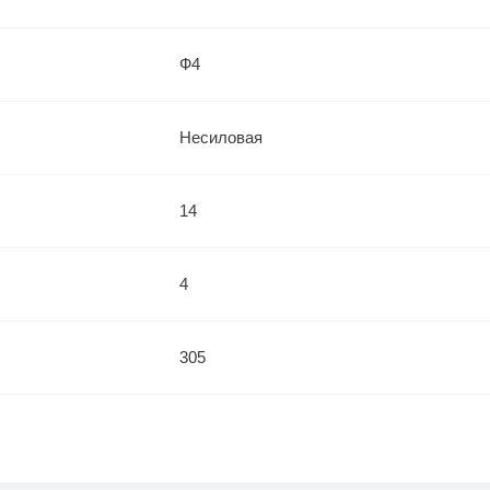
Ф4
Несиловая
14
4
305