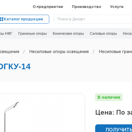
О предприятии
Производство
Услуги
Каталог продукции
ры НФГ
Граненые опоры
Конические опоры
Силовые опоры
Неси
свeщения
Несиловые опоры освещения
Несиловые гран
ГКУ-14
В наличии
Цена: По з
ПОЛУЧИТЬ