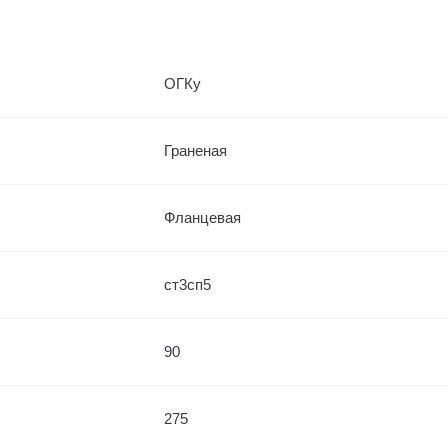
ОГКу
Граненая
Фланцевая
ст3сп5
90
275