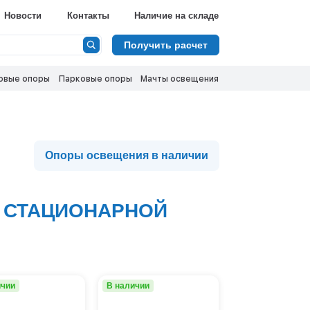
Ф
Новости
Контакты
Наличие на складе
Сбросить
Получить расчет
Высота, метры
овые опоры
Парковые опоры
Мачты освещения
16
20
25
30
Показать 
35
40
Опоры освещения в наличии
 СТАЦИОНАРНОЙ
ичии
В наличии