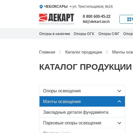
ЧЕБОКСАРЫ
ул. Текстильщиков, 8к16
8 800 600-45-22
lid@dekart.tech
Опоры в наличии
Опоры ОГК
Опоры СФГ
Опор
Главная
Каталог продукции
Мачты ос
КАТАЛОГ ПРОДУКЦИИ
Oпоры oсвeщения
Мачты освещения
Силовые опоры освещения
Со стационарной короной
Несиловые опоры
Закладные детали фундамента
Граненые силовые опоры
освещения
МС-С
Парковые опоры освещения
Круглоконические силовые
МС
Складывающиеся опоры
Несиловые граненые опоры
опоры
МС-Т
Т-образные парковые опоры
освещения