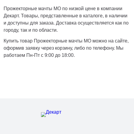
Нижнекамск
Прожекторные мачты МО по низкой цене в компании
Нижний Новгород
Декарт. Товары, представленные в каталоге, в наличии
Новосибирск
и доступны для заказа. Доставка осуществляется как по
Норильск
городу, так и по области.
Омск
Купить товар Прожекторные мачты МО можно на сайте,
Оренбург
оформив заявку через корзину, либо по телефону. Мы
Пермь
работаем Пн-Пт с 9:00 до 18:00.
Петрозаводск
Ростов на Дону
Рязань
Самара
Санкт-Петербург
Саранск
Саратов
Севастополь
Симферополь
Сочи
Сургут