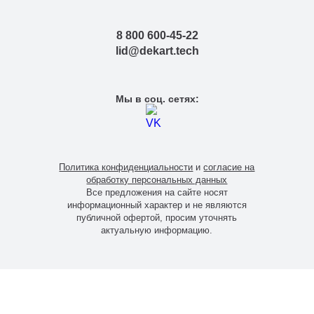
Тверь
Тольятти
8 800 600-45-22
Тула
lid@dekart.tech
Тюмень
Уфа
Хабаровск
Мы в соц. сетях:
Чебоксары
Челябинск
Череповец
Чита
Политика конфиденциальности
и
согласие на
Ярославль
обработку персональных данных
Все предложения на сайте носят
информационный характер и не являются
публичной офертой, просим уточнять
актуальную информацию.