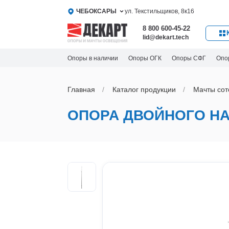
ЧЕБОКСАРЫ
ул. Текстильщиков, 8к16
8 800 600-45-22
lid@dekart.tech
Опоры в наличии
Опоры ОГК
Опоры СФГ
Опо
Главная
Каталог продукции
Мачты сот
ОПОРА ДВОЙНОГО НА