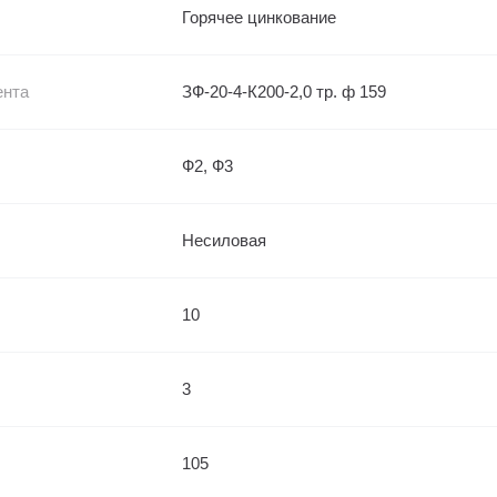
Горячее цинкование
ента
ЗФ-20-4-К200-2,0 тр. ф 159
Ф2, Ф3
Несиловая
10
3
105