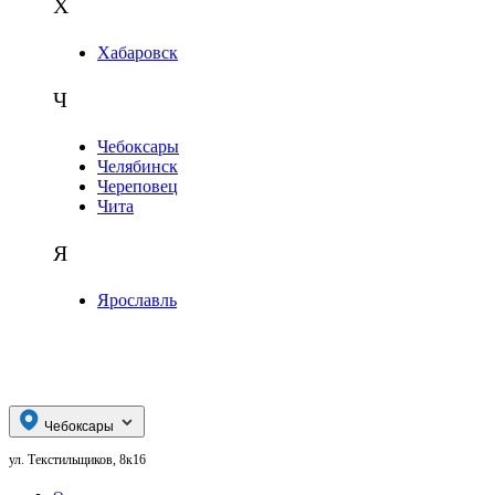
Х
Хабаровск
Ч
Чебоксары
Челябинск
Череповец
Чита
Я
Ярославль
Чебоксары
ул. Текстильщиков, 8к16