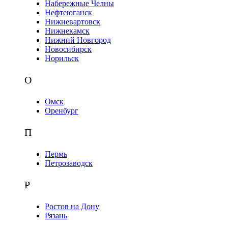
Набережные Челны
Нефтеюганск
Нижневартовск
Нижнекамск
Нижний Новгород
Новосибирск
Норильск
О
Омск
Оренбург
П
Пермь
Петрозаводск
Р
Ростов на Дону
Рязань