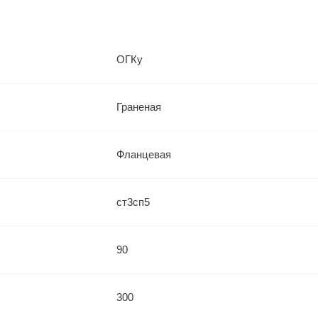
ОГКу
Граненая
Фланцевая
ст3сп5
90
300