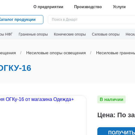
О предприятии
Производство
Услуги
Каталог продукции
ры НФГ
Граненые опоры
Конические опоры
Силовые опоры
Неси
вeщения
Несиловые опоры освещения
Несиловые гранен
ГКУ-16
В наличии
Цена: По з
ПОЛУЧИТЬ