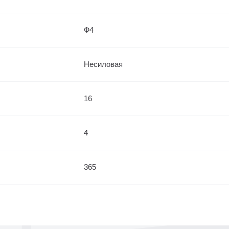
Ф4
Несиловая
16
4
365