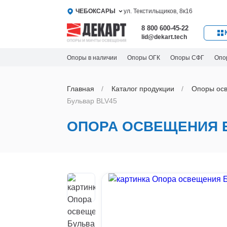
ЧЕБОКСАРЫ
ул. Текстильщиков, 8к16
8 800 600-45-22
lid@dekart.tech
Опоры в наличии
Опоры ОГК
Опоры СФГ
Опо
Главная
Каталог продукции
Oпоры oс
Бульвар BLV45
ОПОРА ОСВЕЩЕНИЯ Б