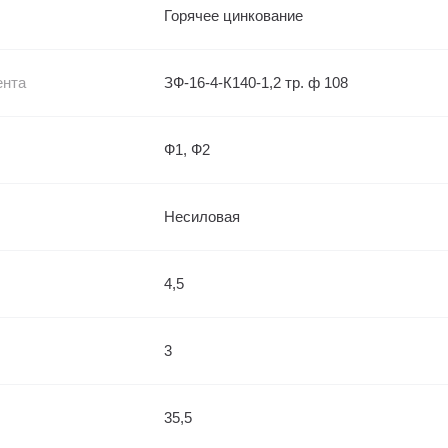
Горячее цинкование
ента
ЗФ-16-4-К140-1,2 тр. ф 108
Ф1, Ф2
Несиловая
4,5
3
35,5