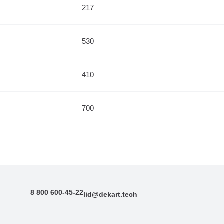
217
530
410
700
8 800 600-45-22
lid@dekart.tech