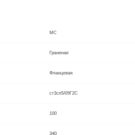
МС
Граненая
Фланцевая
ст3сп5/09Г2С
100
340