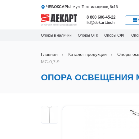
ЧЕБОКСАРЫ
ул. Текстильщиков, 8к16
8 800 600-45-22
lid@dekart.tech
Опоры в наличии
Опоры ОГК
Опоры СФГ
Опо
Главная
Каталог продукции
Oпоры oс
МС-0,7-9
ОПОРА ОСВЕЩЕНИЯ М