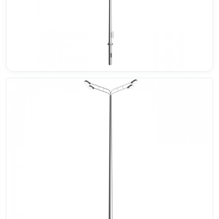
Кронштейны
Воронеж
Опоры контактной сети
Донецк
Винтовые сваи
Екатеринбург
Рамные опоры для дорожных знаков
Ижевск
Цоколи
Иркутск
Казань
Кемерово
Киров
Краснодар
Красноярск
Курск
Липецк
Луганск
Мариуполь
Москва
Мурманск
Набережные Челны
Нефтеюганск
Нижневартовск