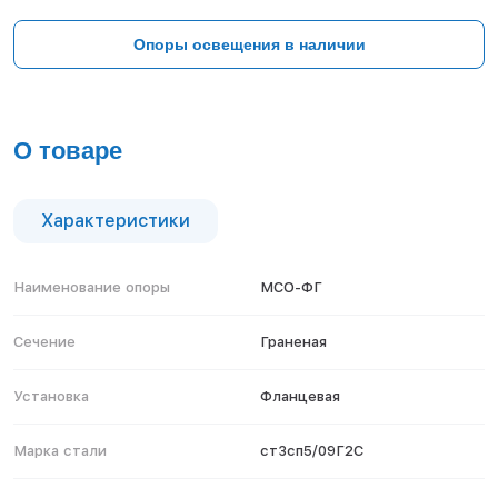
Тверь
Тольятти
Опоры освещения в наличии
Тула
Тюмень
Уфа
Хабаровск
О товаре
Чебоксары
Челябинск
Череповец
Характеристики
Чита
Ярославль
Наименование опоры
МСО-ФГ
Сечение
Граненая
Установка
Фланцевая
Марка стали
ст3сп5/09Г2С