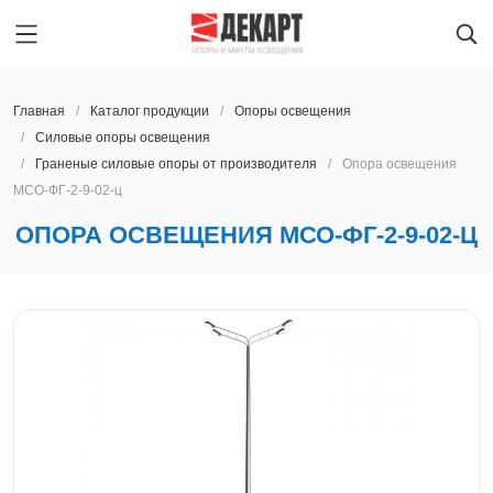
Главная
Каталог продукции
Oпоры oсвeщения
Силовые опоры освещения
Граненые силовые опоры от производителя
Опора освещения
Главная
ЧЕБОКСАРЫ
МСО-ФГ-2-9-02-ц
Каталог продукции
Oпоры oсвeщения
ОПОРА ОСВЕЩЕНИЯ МСО-ФГ-2-9-02-Ц
О предприятии
Мачты освещения
Архангельск
Производство
Закладные детали фундамента
Астрахань
Услуги
Парковые опоры освещения
Барнаул
Новости
Светильники
Благовещенск
Контакты
Ж/Д опоры контактной сети
Брянск
Наличие на складе
Мачты сотовой связи
Великий Новгород
Опоры ЛЭП
Владивосток
ЧЕБОКСАРЫ
Светофорные опоры
Владимир
Получить расчет
Прожекторные мачты
Волгоград
8 800 600-45-22
Молниеотводы
Вологда
lid@dekart.tech