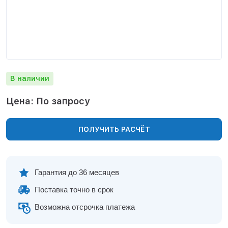
Нижнекамск
Нижний Новгород
Новосибирск
Норильск
Омск
Оренбург
В наличии
Пермь
Петрозаводск
Цена: По запросу
Ростов на Дону
Рязань
ПОЛУЧИТЬ РАСЧЁТ
Самара
Санкт-Петербург
Саранск
Саратов
Гарантия до 36 месяцев
Севастополь
Поставка точно в срок
Симферополь
Сочи
Возможна отсрочка платежа
Сургут