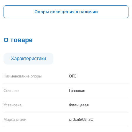
Тверь
Тольятти
Опоры освещения в наличии
Тула
Тюмень
Уфа
Хабаровск
О товаре
Чебоксары
Челябинск
Череповец
Характеристики
Чита
Ярославль
Наименование опоры
ОГС
Сечение
Граненая
Установка
Фланцевая
Марка стали
ст3сп5/09Г2С