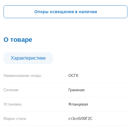
Тверь
Тольятти
Опоры освещения в наличии
Тула
Тюмень
Уфа
Хабаровск
О товаре
Чебоксары
Челябинск
Череповец
Характеристики
Чита
Ярославль
Наименование опоры
ОСГК
Сечение
Граненая
Установка
Фланцевая
Марка стали
ст3сп5/09Г2С