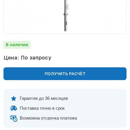
Нижнекамск
Нижний Новгород
Новосибирск
Норильск
Омск
Оренбург
В наличии
Пермь
Петрозаводск
Цена: По запросу
Ростов на Дону
Рязань
ПОЛУЧИТЬ РАСЧЁТ
Самара
Санкт-Петербург
Саранск
Саратов
Гарантия до 36 месяцев
Севастополь
Поставка точно в срок
Симферополь
Сочи
Возможна отсрочка платежа
Сургут