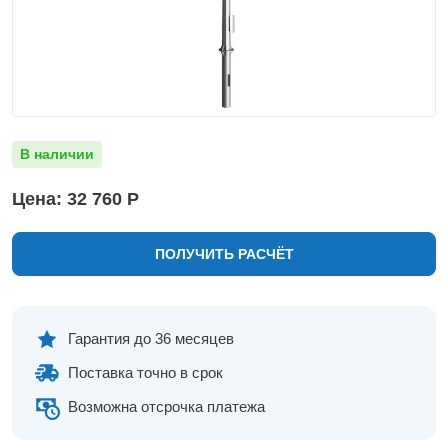
Нижнекамск
Нижний Новгород
Новосибирск
Норильск
Омск
Оренбург
В наличии
Пермь
Петрозаводск
Цена: 32 760 Р
Ростов на Дону
Рязань
ПОЛУЧИТЬ РАСЧЁТ
Самара
Санкт-Петербург
Саранск
Саратов
Гарантия до 36 месяцев
Севастополь
Поставка точно в срок
Симферополь
Сочи
Возможна отсрочка платежа
Сургут