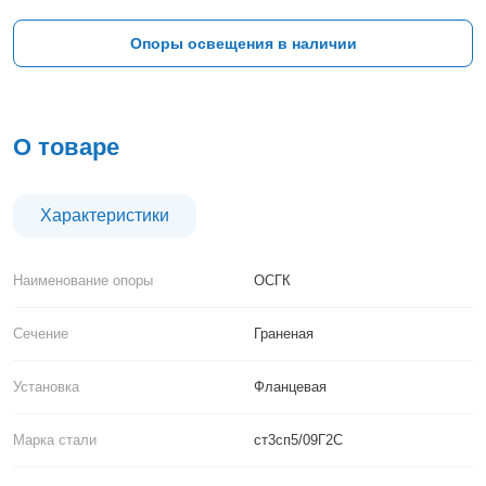
Тверь
Тольятти
Опоры освещения в наличии
Тула
Тюмень
Уфа
Хабаровск
О товаре
Чебоксары
Челябинск
Череповец
Характеристики
Чита
Ярославль
Наименование опоры
ОСГК
Сечение
Граненая
Установка
Фланцевая
Марка стали
ст3сп5/09Г2С