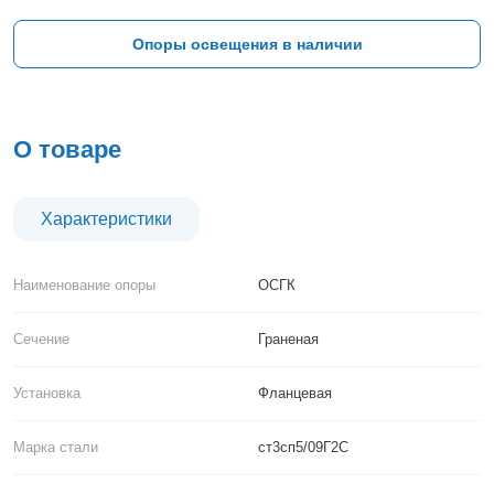
Тверь
Тольятти
Опоры освещения в наличии
Тула
Тюмень
Уфа
Хабаровск
О товаре
Чебоксары
Челябинск
Череповец
Характеристики
Чита
Ярославль
Наименование опоры
ОСГК
Сечение
Граненая
Установка
Фланцевая
Марка стали
ст3сп5/09Г2С