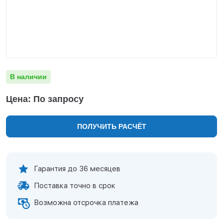
Нижнекамск
Нижний Новгород
Новосибирск
Норильск
Омск
Оренбург
В наличии
Пермь
Петрозаводск
Цена: По запросу
Ростов на Дону
Рязань
ПОЛУЧИТЬ РАСЧЁТ
Самара
Санкт-Петербург
Саранск
Саратов
Гарантия до 36 месяцев
Севастополь
Поставка точно в срок
Симферополь
Сочи
Возможна отсрочка платежа
Сургут