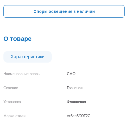
Тверь
Тольятти
Опоры освещения в наличии
Тула
Тюмень
Уфа
Хабаровск
О товаре
Чебоксары
Челябинск
Череповец
Характеристики
Чита
Ярославль
Наименование опоры
СМО
Сечение
Граненая
Установка
Фланцевая
Марка стали
ст3сп5/09Г2С