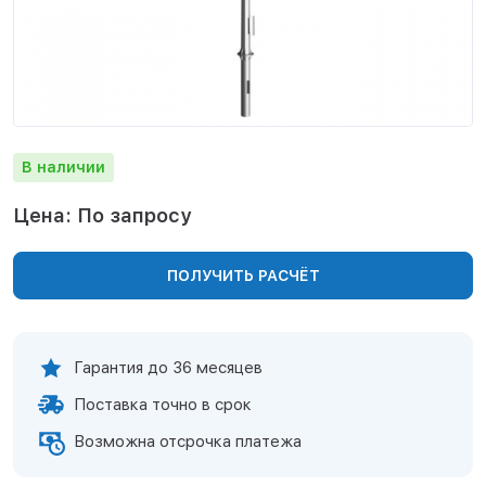
Нижнекамск
Нижний Новгород
Новосибирск
Норильск
Омск
Оренбург
В наличии
Пермь
Петрозаводск
Цена: По запросу
Ростов на Дону
Рязань
ПОЛУЧИТЬ РАСЧЁТ
Самара
Санкт-Петербург
Саранск
Саратов
Гарантия до 36 месяцев
Севастополь
Поставка точно в срок
Симферополь
Сочи
Возможна отсрочка платежа
Сургут