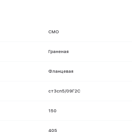
СМО
Граненая
Фланцевая
ст3сп5/09Г2С
150
405