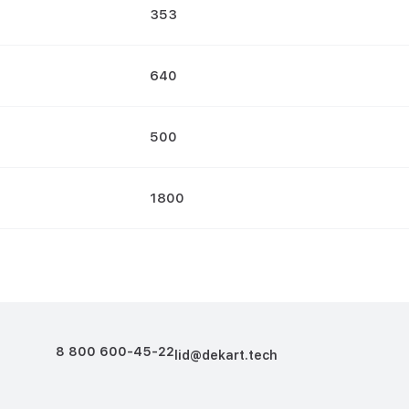
353
640
500
1800
8 800 600-45-22
lid@dekart.tech