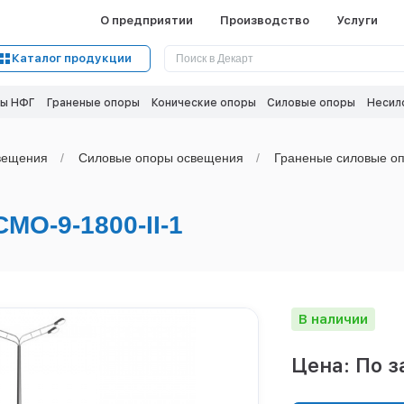
О предприятии
Производство
Услуги
Каталог продукции
ы НФГ
Граненые опоры
Конические опоры
Силовые опоры
Несил
вeщения
Силовые опоры освещения
Граненые силовые оп
О-9-1800-II-1
В наличии
Цена: По з