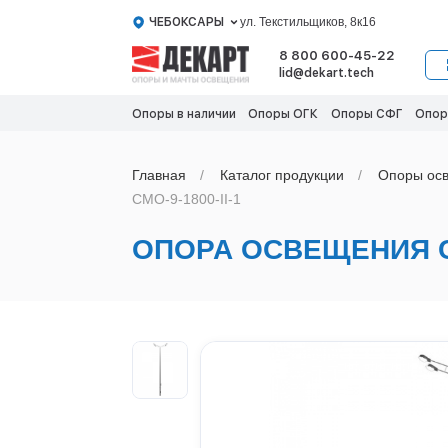
ЧЕБОКСАРЫ
ул. Текстильщиков, 8к16
8 800 600-45-22
lid@dekart.tech
Опоры в наличии
Опоры ОГК
Опоры СФГ
Опор
Главная
Каталог продукции
Oпоры oс
СМО-9-1800-II-1
ОПОРА ОСВЕЩЕНИЯ СМ