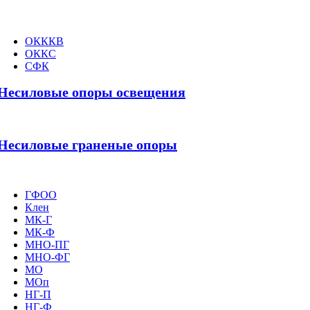
ОКККВ
ОККС
СФК
Несиловые опоры освещения
Несиловые граненые опоры
ГФОО
Клен
МК-Г
МК-Ф
МНО-ПГ
МНО-ФГ
МО
МОп
НГ-П
НГ-Ф