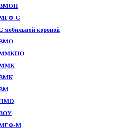
ВМОН
МГФ-С
С мобильной короной
ВМО
ММКПО
ММК
ВМК
ВМ
ПМО
ВОУ
МГФ-М