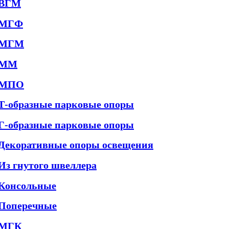
ВГМ
МГФ
МГМ
ММ
МПО
Т-образные парковые опоры
Г-образные парковые опоры
Декоративные опоры освещения
Из гнутого швеллера
Консольные
Поперечные
МГК