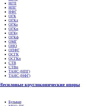
НГП
НПГ
НФГ
ОГК
ОГКл
ОГКо
ОГКп
ОГКу
ОГКф
ОМГ
ОНО
ОПФГ
ОСГК
ОСГКп
СТВ
СТВп
ТАНС (НПГ)
ТАНС (НФГ)
Несиловые круглоконические опоры
Бульвар