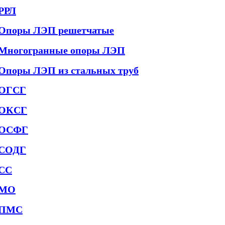
РРЛ
Опоры ЛЭП решетчатые
Многогранные опоры ЛЭП
Опоры ЛЭП из стальных труб
ОГСГ
ОКСГ
ОСФГ
СОДГ
СС
МО
ПМС