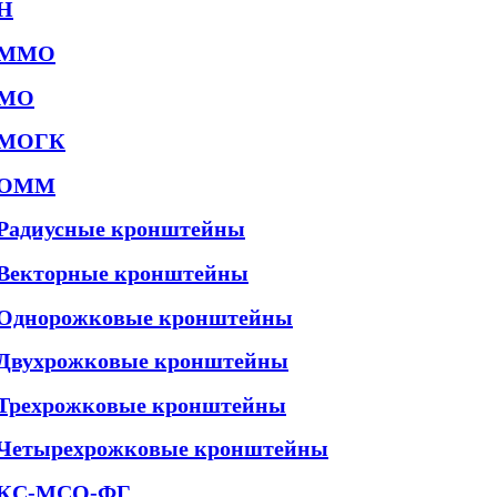
Н
ММО
МО
МОГК
ОММ
Радиусные кронштейны
Векторные кронштейны
Однорожковые кронштейны
Двухрожковые кронштейны
Трехрожковые кронштейны
Четырехрожковые кронштейны
КС-МСО-ФГ