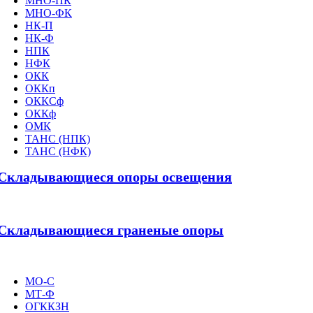
МНО-ПК
МНО-ФК
НК-П
НК-Ф
НПК
НФК
ОКК
ОККп
ОККСф
ОККф
ОМК
ТАНС (НПК)
ТАНС (НФК)
Складывающиеся опоры освещения
Складывающиеся граненые опоры
МО-С
МТ-Ф
ОГККЗН