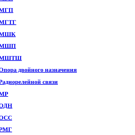
МГП
МГТГ
МШК
МШП
МШТШ
Опора двойного назначения
Радиорелейной связи
МР
ОДН
ОСС
РМГ