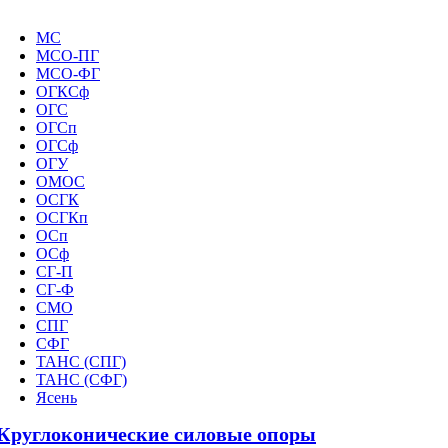
МС
МСО-ПГ
МСО-ФГ
ОГКСф
ОГС
ОГСп
ОГСф
ОГУ
ОМОС
ОСГК
ОСГКп
ОСп
ОСф
СГ-П
СГ-Ф
СМО
СПГ
СФГ
ТАНС (СПГ)
ТАНС (СФГ)
Ясень
Круглоконические силовые опоры