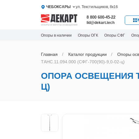
ЧЕБОКСАРЫ
ул. Текстильщиков, 8к16
8 800 600-45-22
lid@dekart.tech
Опоры в наличии
Опоры ОГК
Опоры СФГ
Опо
Главная
Каталог продукции
Oпоры oс
ТАНС.11.094.000 (СФГ-700(90)-9,0-02-ц)
ОПОРА ОСВЕЩЕНИЯ ТАНС
Ц)